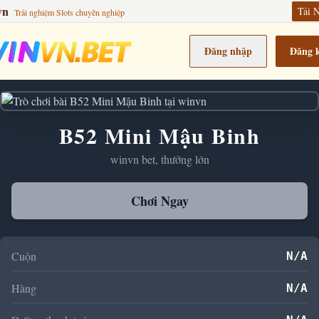
vn
Tải 
Trải nghiệm Slots chuyên nghiệp
Đăng nhập
Đăng 
B52 Mini Mậu Binh
winvn bet, thưởng lớn
Chơi Ngay
Cuộn
N/A
Hàng
N/A