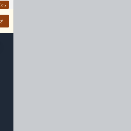
Ngay
ký