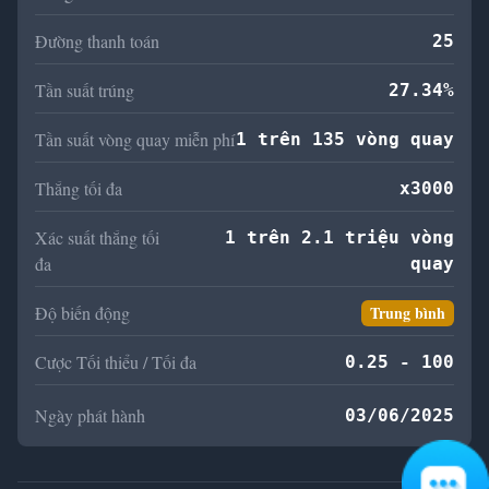
Đường thanh toán
25
Tần suất trúng
27.34%
Tần suất vòng quay miễn phí
1 trên 135 vòng quay
Thắng tối đa
x3000
Xác suất thắng tối
1 trên 2.1 triệu vòng
đa
quay
Độ biến động
Trung bình
Cược Tối thiểu / Tối đa
0.25 - 100
Ngày phát hành
03/06/2025